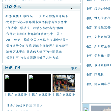
·[
娱
]
缤纷台球俱
·
红旗飘飘 红歌嘹亮——郑州市旅游局开展革
·[
娱
]
世纪天都夜
·
龙同胜书记莅临郑州市旅游信息咨询服务中
·[
娱
]
凯撒皇宫餐
·
“拜达摩、学功夫、武动少林侠客行”体验
·
六月六 拜嫘祖 新郑嫘祖节举办十一届了
·[
娱
]
郑州市煌冠
·
2011年第二季度全国游客满意度调查结果出
·
最接近天空的宝藏 西藏文物特展在郑免费开
·[
娱
]
郑州市金尊
·
踏遍万水千山 寻访伟人笔下的壮丽风光
·[
娱
]
郑州乐谷商
·
盛夏时节 与大海亲密接触的六种方式
·[
娱
]
歌迷量贩KT
更多
·[
娱
]
阿凡达
·[
娱
]
捷农咖啡厅
世遗之旅线路推
世遗之旅线路推
世遗之旅线路推
·
世遗之旅线路推荐 三日游