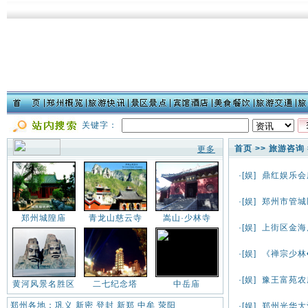
关键字：
首页
>>
旅游咨询
更多
·[
娱
]
鼎红娱乐会
·[
娱
]
郑州市管城
郑州城隍庙
青龙山慈云寺
嵩山·少林寺
·[
娱
]
上街区金海
·[
娱
]
《禅宗少林
·[
娱
]
豫王富苑农
黄河风景名胜区
二七纪念塔
中岳庙
郑州各地：
巩义
新密
登封
新郑
中牟
荥阳
·[
娱
]
郑州光华大