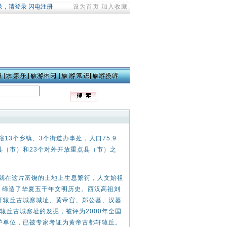
设为首页
加入收藏
3个乡镇、3个街道办事处，人口75.9
县（市）和23个对外开放重点县（市）之
就在这片富饶的土地上生息繁衍，人文始祖
，缔造了华夏五千年文明历史。西汉高祖刘
，轩辕丘古城寨城址、黄帝宫、郑公墓、汉墓
辕丘古城寨址的发掘，被评为2000年全国
保护单位，已被专家考证为黄帝古都轩辕丘。