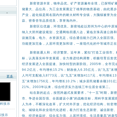
新密资源丰富，物阜品优。矿产资源遍布全境，已探明矿藏有
储量大、品位高，为工业发展奠定了雄厚的物质基础，由此逐步
产业，超化镇是闻名国内外的耐火材料专业镇，大隗镇被誉为全
蒜、密香杏等品质优良，享誉海内外。
新密区位优越，环境优良。新密地处以郑州为中心的中原城市
纳入大郑州建设规划，交通网络四通八达，紧临京珠高速公路和
设施完备，电力、水资源充足，综合通信能力已跨入全国百强。
功能更加完备，人居环境更加和谐，一座现代化的中等城市正在
新密政通人和，经济繁荣。近年来，紧扣“打造工业强市、构
标，认真落实科学发展观，全力推进结构调整，积极培育后发优
经济发展进入全面提速、加快转型的新阶段。2005年，全市完成生
94.2亿元，年均增长15.2%；财政收入6.35亿元，比“九五”末
人均可支配收入8773元，比“九五”末增加4117元，年均增长13
更多
五”末增加1756元，年均增长10.2%；城乡居民储蓄余额101
21%。2003年以来，综合经济实力连续三年位居全省第二。
站在新的起点，按照跨越式发展要求，“十一五”时期，新密
市、争进全国百强、全面建设小康”的战略目标，用科学发展观
科技示
人为本，不断深化改革，扩大对外开放，优化经济结构，转变增
化、城镇化和农业现代化进程，着力打造生态新密、诚信新密、
科技示
快、经济效益好、综合实力强、人居环境优、生活质量高”的新