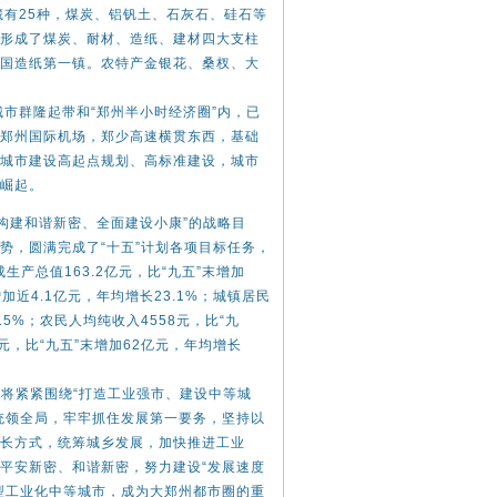
25种，煤炭、铝钒土、石灰石、硅石等
形成了煤炭、耐材、造纸、建材四大支柱
国造纸第一镇。农特产金银花、桑杈、大
群隆起带和“郑州半小时经济圈”内，已
郑州国际机场，郑少高速横贯东西，基础
城市建设高起点规划、高标准建设，城市
崛起。
建和谐新密、全面建设小康”的战略目
势，圆满完成了“十五”计划各项目标任务，
产总值163.2亿元，比“九五”末增加
增加近4.1亿元，年均增长23.1%；城镇居民
.5%；农民人均纯收入4558元，比“九
亿元，比“九五”末增加62亿元，年均增长
将紧紧围绕“打造工业强市、建设中等城
统领全局，牢牢抓住发展第一要务，坚持以
长方式，统筹城乡发展，加快推进工业
平安新密、和谐新密，努力建设“发展速度
型工业化中等城市，成为大郑州都市圈的重