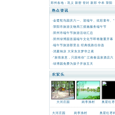
郑州各地：
巩义
新密
登封
新郑
中牟
荥阳
·
金鹭鸵鸟园庆六一、迎端午、炫彩童年、“
·
荥阳市旅游文物局三措施服务端午节
·
郑州市端午节旅游活动汇总
·
郑州绿博园首届端午文化节即将隆重开幕
·
端午节旅游那里去 经典线路任你选
·
消夏纳凉 大宋东京梦华之夜
·
“泉情泉意，只因有你” 江南春温泉酒店六
·
绿博园免费为孩子开放五天
大河庄园
岗李渔村
奥星红枣
大河庄园
岗李渔村
奥星红枣