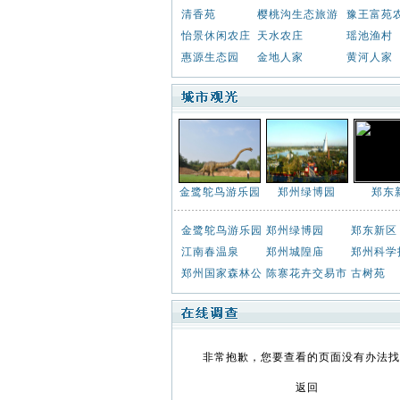
清香苑
樱桃沟生态旅游
豫王富苑
怡景休闲农庄
天水农庄
瑶池渔村
惠源生态园
金地人家
黄河人家
金鹭鸵鸟游乐园
郑州绿博园
郑东
金鹭鸵鸟游乐园
郑州绿博园
郑东新区
江南春温泉
郑州城隍庙
郑州科学
郑州国家森林公
陈寨花卉交易市
古树苑
非常抱歉，您要查看的页面没有办法找
返回