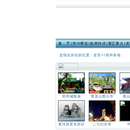
您现在所在的位置：首页>>郑州各地
郑州城隍庙
青龙山慈云寺
嵩山
黄河风景名胜区
二七纪念塔