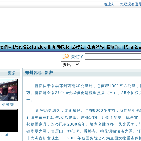
关键字
郑州各地--新密
更多
新密位于省会郑州西南40公里处，总面积1001平方公里，辖1
万。新密是全省26个加快城镇化进程重点县（市）、35个扩权
一。
·少林寺
新密历史悠久，文化灿烂。早在8000多年前，我们的祖先
轩辕黄帝在此出生,立宫建殿、建都定国，开创了华夏一统基业
邦始置密县，迄今已有2000余年。境内名胜众多，风光秀美
锺华夏之灵，青屏山、神仙洞、香峪寺、桃花源毓溱洧之秀。轩
中岳庙
十大考古新发现之一，2001年被国务院公布为全国文物重点