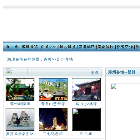
您现在所在的位置：首页>>郑州各地
郑州各地--登封
更多
郑州城隍庙
青龙山慈云寺
嵩山·少林寺
黄河风景名胜区
二七纪念塔
中岳庙