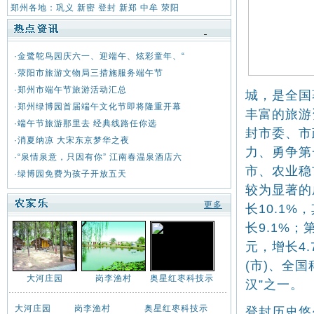
郑州各地：
巩义
新密
登封
新郑
中牟
荥阳
·
金鹭鸵鸟园庆六一、迎端午、炫彩童年、“
·
荥阳市旅游文物局三措施服务端午节
·
郑州市端午节旅游活动汇总
城，是全国
·
郑州绿博园首届端午文化节即将隆重开幕
丰富的旅游
·
端午节旅游那里去 经典线路任你选
封市委、市
·
消夏纳凉 大宋东京梦华之夜
力、勇争第
·
“泉情泉意，只因有你” 江南春温泉酒店六
市、农业稳
·
绿博园免费为孩子开放五天
较为显著的
更多
长10.1%
长9.1%；
元，增长4
(市)、全
大河庄园
岗李渔村
奥星红枣科技示
汉”之一。
大河庄园
岗李渔村
奥星红枣科技示
登封历史悠