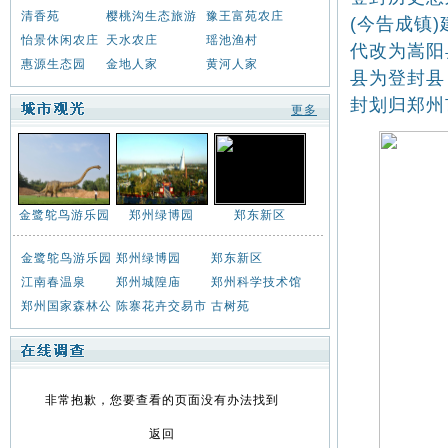
清香苑
樱桃沟生态旅游
豫王富苑农庄
(今告成镇
怡景休闲农庄
天水农庄
瑶池渔村
代改为嵩阳
惠源生态园
金地人家
黄河人家
县为登封县
封划归郑州
更多
金鹭鸵鸟游乐园
郑州绿博园
郑东新区
金鹭鸵鸟游乐园
郑州绿博园
郑东新区
江南春温泉
郑州城隍庙
郑州科学技术馆
郑州国家森林公
陈寨花卉交易市
古树苑
非常抱歉，您要查看的页面没有办法找到
返回