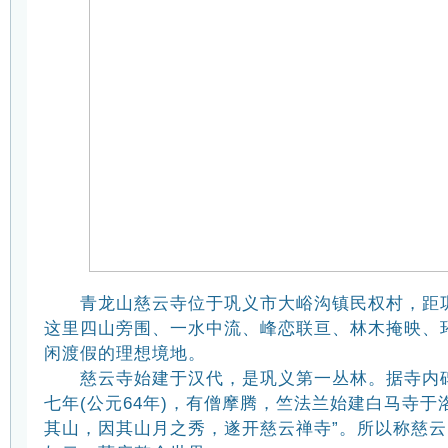
青龙山慈云寺位于巩义市大峪沟镇民权村，距巩
这里四山旁围、一水中流、峰恋联亘、林木掩映、
闲渡假的理想境地。
慈云寺始建于汉代，是巩义第一丛林。据寺内碑
七年(公元64年)，有僧摩腾，竺法兰始建白马寺于
其山，因其山月之秀，遂开慈云禅寺”。所以称慈