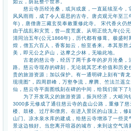
如云，荫庇整个世界。
慈云寺历经沧桑，或兴或废，一直延续至今，它
风风雨雨，成了令人遐思的古寺。唐贞观元年至三年(
年)，唐僧唐三藏玄奘奉敕重修此寺。 宋代香火仍
由于战乱和灾荒，曾—度荒废。从明正统九年(公元1
清同治五年(公元1866年)，历代都有修葺。极盛
煌，僧五六百人，香客如云，纷至沓来。本其形胜
美，即元公之庐山，达摩之少林，无喻此地。
古老的慈云寺，经历了两千多年的岁月沧桑，清
路。慈云寺现存的碑刻，无论就其艺术价值和历史
贵的旅游资源；加以保护。有一通明碑上刻有“青
现境图”，四周群峰，万壑争流，摩腾、竺法兰遥
仙，慈云寺平面图线刻在碑的中间，给我们留下了
为了开发巩义的旅游资源，振兴经济，大峪沟
3000多元修成了通往慈云寺的盘山公路，重修了
楼、鼓楼、过厅和僧房。在进入景区的山顶上，修
山门。凉水泉水库的建成，给慈云寺增添了一些灵
景这边独好。当您离开喧器的城市，来到这空气清