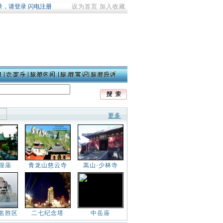
设为首页
加入收藏
更多
隍庙
青龙山慈云寺
嵩山·少林寺
名胜区
二七纪念塔
中岳庙