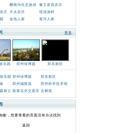
樱桃沟生态旅游
豫王富苑农庄
农庄
天水农庄
瑶池渔村
园
金地人家
黄河人家
更多
游乐园
郑州绿博园
郑东新区
游乐园
郑州绿博园
郑东新区
泉
郑州城隍庙
郑州科学技术馆
森林公
陈寨花卉交易市
古树苑
抱歉，您要查看的页面没有办法找到
返回