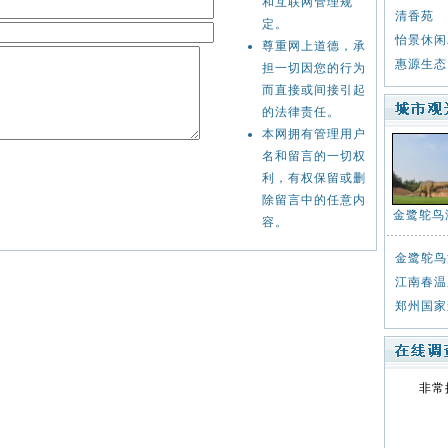
和互联网管理规
清香苑
定。
怡景休闲
尊重网上道德，承
惠源生态
担一切因您的行为
而直接或间接引起
的法律责任。
本网拥有管理用户
名和留言的一切权
利，有权保留或删
除留言中的任意内
金鹭鸵鸟
容。
金鹭鸵鸟
江南春温
郑州国家
非常