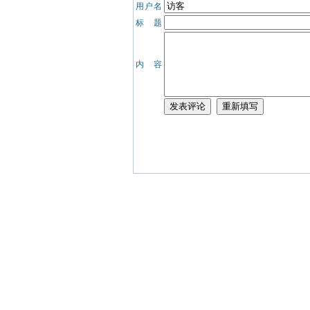
用户名
标 题
内 容