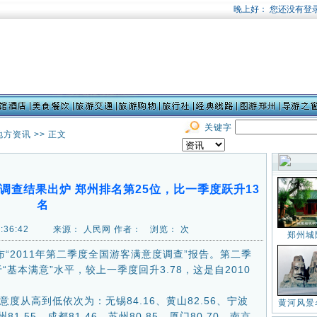
关键字
地方资讯
>> 正文
调查结果出炉 郑州排名第25位，比一季度跃升13
名
 18:36:42 来源： 人民网 作者： 浏览：
次
郑州城
2011年第二季度全国游客满意度调查”报告。第二季
“基本满意”水平，较上一季度回升3.78，这是自2010
从高到低依次为：无锡84.16、黄山82.56、宁波
黄河风景
杭州81.55、成都81.46、苏州80.85、厦门80.70、南京