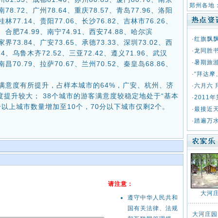
郑州各地
济南78.72、广州78.64、重庆78.57、青岛77.96、洛阳
、桂林77.14、贵阳77.06、长沙76.82、吉林市76.26、
3、合肥74.99、南宁74.91、西安74.88、哈尔滨
·
红旗飘
张家界73.84、广安73.65、承德73.33、深圳73.02、西
·
龙同胜
54、乌鲁木齐72.52、三亚72.42、遵义71.96、武汉
·
暑期旅
、南昌70.79、拉萨70.67、兰州70.52、秦皇岛68.86、
·
“拜达摩
意度有所提升，占样本城市的64%，广安、杭州、济
·
六月六
提升较大； 38个城市的游客满意度较稳定地处于“基本
·
2011
分以上城市数量增加至10个，70分以下城市仅剩2个。
·
最接近
·
踏遍万
请注意：
大河
遵守中华人民共和
国有关法律、法规
大河庄园