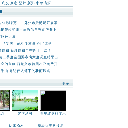
：
巩义
新密
登封
新郑
中牟
荥阳
飘 红歌嘹亮——郑州市旅游局开展革
书记莅临郑州市旅游信息咨询服务中
游拉开大幕
、学功夫、武动少林侠客行”体验
 拜嫘祖 新郑嫘祖节举办十一届了
年第二季度全国游客满意度调查结果出
天空的宝藏 西藏文物特展在郑免费开
水千山 寻访伟人笔下的壮丽风光
更多
庄园
岗李渔村
奥星红枣科技示
岗李渔村
奥星红枣科技示