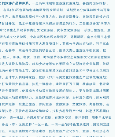
力的旅游产品和体系。
一是高标准编制旅游业发
展规划。要面向国际招标，
》。各县(市)区也要编
制本地区旅游发展规划。规划要充分体现前瞻性与可操
合生产力布局规律和现代产业发展方向。旅游资源开发、旅游项目建设必须
禁盲目开发、低水平建设等破坏浪费旅游资源的行为。二是重点
开发“两带八
南水北调生态景观带和嵩山文化旅
游区、黄帝文化旅游区、浮戏山旅游区、雁
密
古城文化旅游区、中心城区都市观光旅游区、郑州新区。南水北调生态景
区在安排市政基础设施和重大发展项目时，要充分考虑旅游功能。利用嵩
山
台、会善寺、嵩岳寺等景区的联合互动，推动
大嵩山旅游区平衡发展。把
出、娱乐、影视、餐
饮、住宿、时尚消费等多种业态聚集的文化旅游创意聚集
快进入建设实施阶段。鼓励少林寺等知名景区成立大型旅游企业集团，鼓励
境内外资本市场上市。加强黄帝故里景区旅游道路建设和中华
根文化氛围营
带、全球华人的精神家园。按照《
郑州沿黄文化旅游生态产业带战略规划》
力打造
黄河文化品牌。按照一流标准，建设康百万庄园、杜甫故里、北宋皇
慈云寺等景区，使其成为推动我市旅游发展的新动力。要加快商城遗址周围
化的展示功能和影响力。三是以完善环城休闲游、
乡村游为依托，探索观光
开发并完善一批生态旅
游、休闲旅游、度假旅游、文化旅游、商务旅游、会
政策扶持，完善农村基础设施建设，拉长乡村旅游产业链。以惠济区花园口
场运作，统一规划，协调发展”的原则，在道路交通、排污管网、
用电用水等政
各县（市）区要坚持 “一区一
色、一街一品”的特色发展道路，因地制宜建
街
区。四是加强旅游产业链建设，提高旅游产业化水平。旅游，外在形态表