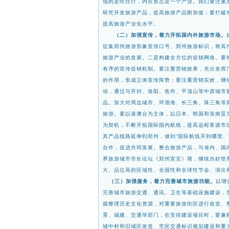
现的是吃住行，内在形态
是一个产业。我们要注重
研究开发旅游产品，提高旅游产品附加值；要打破
提高旅游产业化水平。
（二）加强宣传，着力开拓国内外旅游市场。
征集郑州旅游形象宣传口号、郑州旅游标识，将其
旅游产业的发展。二是构建全方位的促销网
络。要
有序的宣传促销
机制。要注重营销效果，充分发挥
的作用，形成立体宣传阵势；要注重营销实效，继
动，通过与开封、洛阳、焦作、平顶山等中原城市
品。加大对周边城市、环渤海、长
三角、珠三角等
旅游。
要以港澳台为主体，以日本、韩国和东南亚
为契机，不断开拓国际国内航线，提高远程客源市
其产品线路延伸到郑州，做到“国际航线开到哪里
、
合作，促进共同发
展。整合旅游产品，与省内、国
界旅游城市市长论坛《郑州宣言》墙，继续办好世
大、品位高的区域性、全国性和全球性节会、演出
（三）加强服务，着力完善城市旅游功能。
以增
完善城市旅游交通、通讯、卫生等基础设施建设，
掘整理历史文化资源，对重要旅游街
区进行改造、
育、城建
、交通等部门，在安排建设项目时，要兼
城中村和旧城区改造、市区交通标识规划建设和重