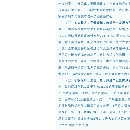
一步制度化、规范化；不断探索文化与旅游融合的
乐大典》被评为2009年度“中国创意城市—城市文
家旅游局专门在我市召开
了经验推广会。
（二）加大投入，完善设施，旅游产业发展水
建设，旅游业发展的水平和质量不断提高。特别是20
（点）基础设施建设的投资占50%左右。登
封市在
群进行了提升改
造。巩义市康百万庄园、慈云寺改
开放。全市各主要景区都进行了大规模的修整和维
近国家一流旅游城市的水平。通过大规模的培训，
势和区位优势，在第二届中博会
、中国国内旅游交
重大
展会服务接待中发挥了重要作用，展示了旅游
景区1个、4A级景区6个，全国工农业旅游示范点1
（三）积极应对，主动出击，旅游产业抵御风
业，如何应对危机以及甲型H1N1流感等疫情是旅
长”的政策措施，同时，也结合实际，出
台了促进旅
初，全市
A级以上旅游景区（点）、市属旅游星级
了郑州旅游优惠券，活跃了旅游市场。5月份，我
后在长三角、珠三角中心城市上海、南京、广州
等
场游客日吞吐量连
续突破2万人，进入旅游客流的
郑州旅游的“逆市上扬”。