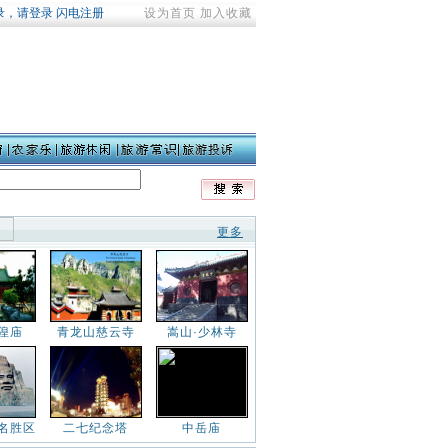
设为首页
加入收藏
更多
隍庙
青龙山慈云寺
嵩山·少林寺
名胜区
二七纪念塔
中岳庙