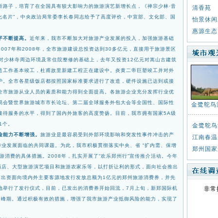
新路子，培育了在全国具有较大影
响力的旅游演艺新增长点，《禅宗少林·音
清香苑
化名
片”，中央政治局常委李长春同志给予了高度评价，中宣部、文化部、国
怡景休闲
惠源生态
平不断提高。
近年来，我市不断加大对旅游产业
发展的投入，加强旅游基础
07年和2008年，
全市旅游建设总投资达到30多亿元，直接用于旅游景区
对少林寺周边环境及常住院整修的基础上，去年又投资12亿元对嵩山古建筑
造工作基本竣工，杜甫故里新建工程正在建设中。炎黄二帝巨塑
竣工并对外
护。全市各星级饭店都按照国家标准
要求进行了改造，硬件设施已达到或接
全市旅游
从业人员的素质和能力得到全面提高。各旅游企业充分发挥行业优
易会暨世界旅游城市市长论坛、第二届全球服务外包大会等全国性、国际性
金鹭鸵鸟
接待服务的水平，得到了国内外旅客的高度赞扬。目
前，我市拥有国家5A级
1个。
金鹭鸵鸟
险能力不断增强。
旅游业是最容易受到外部环境
影响和突发性事件冲击的产
江南春温
游业发展面临的共同课
题。为此，我市积极贯彻落实中央、省 “扩内需、保增
郑州国家
游消费的具体措施。2008年，扎实开展了“欢乐郑州行”宣传推介活动。今年
酒店、大型旅游演艺项目和旅游农家乐等，以打折让利的
形式，面向社会推出
市出资面向境内外主要客源
地发行发放总额为1亿元的郑州旅游消费券，并先
地举行了发行仪式，目前，已发出的消费券开始回流，7月上旬，新郑国际机
非常
高峰期。通过积极有效的措施，增强了我市旅游产业抵御风险的能
力，实现了