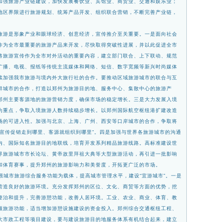
加强旅游产业链建设，加快发展餐饮业、宾馆业、商贸业、交通和娱乐业
；
地区界限进行旅游规划、统筹产品开发、组织
联合营销，不断完善产业链，
旅游是形象产业和眼球经济、创意经济，宣传推
介至关重要。一是面向社会
作为全市最重要的旅
游产品来开发，尽快取得突破性进展，并以此促进全市
将旅游宣传作为全市对外活动的重要内容，建立部门联合、上下联动、规范
广播、电视、报纸等传统主流媒体和网络、短信、数字宽频等新
兴时尚媒体
续加强我市旅游与境内外大旅行社的
合作。要推动区域旅游城市的联合与互
群城市的
合作，打造以郑州为旅游目的地、服务中心、集散中心的旅游产
郑州主要客源地的旅游营销力度，确保市场的稳定增长。三是大力发展入境
为重点，争取入境旅游人数持续稳步增长。以郑州国际
航空枢纽港扩建改造
场的可进入性。加强与北京
、上海、广州、西安等口岸城市的合作，争取将
宣传促销走到哪里、客源就组织到哪里”。四是加强与世界各旅游城市的沟通
内、国际知名旅游目的地联线，培育开发系列精品旅游线路。高标
准建设世
界旅游城市市长论坛、黄帝故里拜祖大
典等大型旅游活动，再引进一批影响
和体育赛事
，提升郑州的旅游影响力和美誉度，开拓更广泛的市场。
强城市旅游综合服务功能为载体，提高城市管
理水平，建设“宜游城市”。一是
营造良好的旅
游环境。充分发挥郑州的区位、文化、商贸等方面的优势，挖
整治和提升，完善游憩功能，改善人居环境。工业、农业、商业、体育、教
顾旅游功能，适当增加游憩设施建设的资金投入。郑州综
合交通枢纽工程、
大市政工程等项目建设，要与
建设旅游目的地服务体系有机结合起来，建立