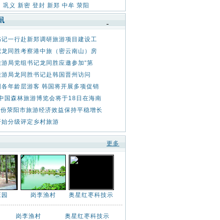
：
巩义
新密
登封
新郑
中牟
荥阳
书记一行赴新郑调研旅游项目建设工
记龙同胜考察港中旅（密云南山）房
旅游局党组书记龙同胜应邀参加“第
旅游局龙同胜书记赴韩国晋州访问
国各年龄层游客 韩国将开展多项促销
年中国森林旅游博览会将于18日在海南
0月份荥阳市旅游经济效益保持平稳增长
开始分级评定乡村旅游
更多
庄园
岗李渔村
奥星红枣科技示
岗李渔村
奥星红枣科技示