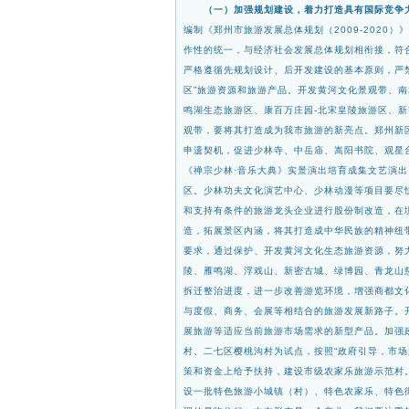
（一）加强规划建设，着力打造具有国际竞争
编制《郑州市旅游发展总体规划（2009-2020）
作性的统一，与经济社会发展总体规划相衔
接，符
严格遵循先规划
设计、后开发建设的基本原则，严
区”旅游资源和旅游产品。开发黄河文化景观带、
鸣湖生态旅游区、康百万庄园-北宋皇陵旅游区、新
观带，要将其打造成为我
市旅游的新亮点。郑州新
申遗契机，促进少林寺、中岳庙、嵩阳书院、观星
《禅宗少林·音乐大典》实景演出培育成集文艺演
区。少林功夫文化演艺中心、少林动漫等
项目要尽
和支持有条件
的旅游龙头企业进行股份制改造，在
造，拓展景区内涵，将其打造成中华民族的精神纽
要求，通过保护、开发黄河文化生态旅游资源，努
陵、雁鸣湖、浮戏山、新密古
城、绿博园、青龙山
拆
迁整治进度，进一步改善游览环境，增强商都文
与度假、商务、会展等相结合的旅游发展新路子。
展旅游等适应当前旅游市场需求的新型产品。
加强
村、二七区樱桃沟
村为试点，按照“政府引导，市
策和资金上给予扶持，建设市级农家乐旅游示范村。
设一批特色旅游小城镇（村）、特色农家乐、特色