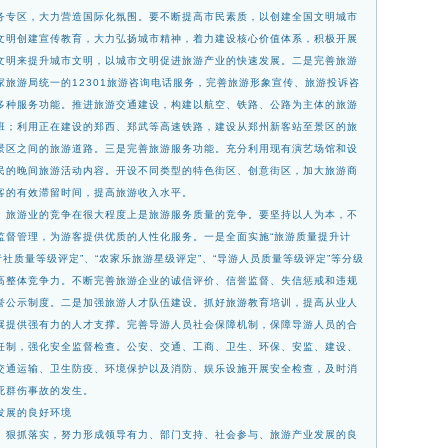
务
专区，大力营造国际化氛围。要不断提高市民素质，以创建全国文明城市
文明创建宣传教育，大力弘扬城市精神，着力建设核心价值体系，积极开
展
文明来提升城市文明，以城市文明促进旅游产
业的快速发展。二是完善旅游
家旅游局统一的
12301旅游咨询电话服务，完善旅游形象宣传、旅游投诉咨
多种服务功能。推进旅游交通建设，构建以航空、铁路、公路为主体的旅游
班；利用正在建设的郑西、郑武等高速铁路，建设从郑州新
客站至景区的旅
景区之间的旅游道路。三是完善
旅游服务功能。充分利用现有演艺场馆和设
民的
晚间旅游活动内容。开设不同类型的特色街区、创意街区，加大旅游商
客的有效滞留时间，提高旅游收入水平。
。
旅游业的竞争在很大程度上是旅游服务质量的
竞争。要坚持以人为本，不
监督管理，为游客提
供优质的人性化服务。一是全面实施“旅游质量提升计
行社质量等级评定”、“农家乐旅游星级评定”、“导游人员质量等级评定”等分级
高整体竞争力。不断完善旅游企业的诚信评价、信誉
监督、失信惩戒和违规
誉公示制度。二是加强旅
游人才队伍建设。抓好旅游教育培训，提高从业人
展提供强有力的人才支撑。完善导游人员社会保障机制，保障导游人员的合
任制，强化安全监督检查。公安、交通、工商、卫生、环保、安监、
建设、
交通运输、卫生防疫、环境保护以及消防
、娱乐设施开展安全检查，及时消
死群伤事故的
发生。
发展的良好环境
狠抓落实，努力形成领导有力、部门支持、社
会参与、旅游产业发展的良