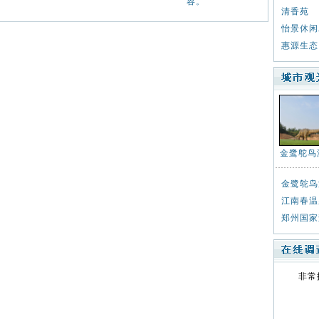
容。
清香苑
怡景休闲
惠源生态
金鹭鸵鸟
金鹭鸵鸟
江南春温
郑州国家
非常