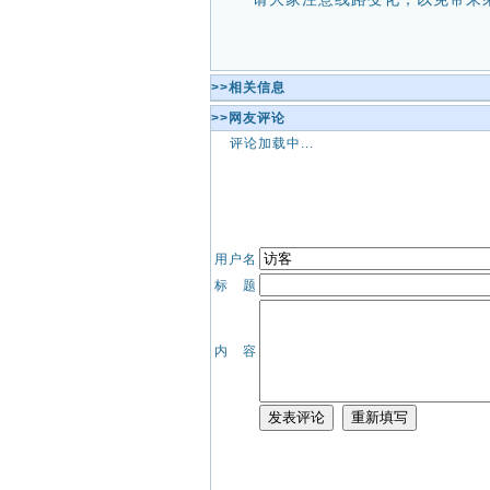
>>相关信息
>>网友评论
评论加载中...
用户名
标 题
内 容