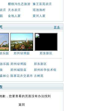
樱桃沟生态旅游
豫王富苑农庄
农庄
天水农庄
瑶池渔村
园
金地人家
黄河人家
更多
游乐园
郑州绿博园
郑东新区
游乐园
郑州绿博园
郑东新区
泉
郑州城隍庙
郑州科学技术馆
森林公
陈寨花卉交易市
古树苑
抱歉，您要查看的页面没有办法找到
返回