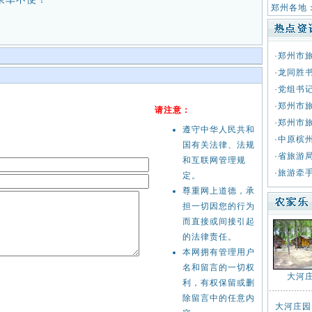
郑州各地
·
郑州市
·
龙同胜
·
党组书
·
郑州市
请注意：
·
郑州市
遵守中华人民共和
·
中原槟
国有关法律、法规
·
省旅游
和互联网管理规
·
旅游牵
定。
尊重网上道德，承
担一切因您的行为
而直接或间接引起
的法律责任。
本网拥有管理用户
名和留言的一切权
大河
利，有权保留或删
除留言中的任意内
大河庄园