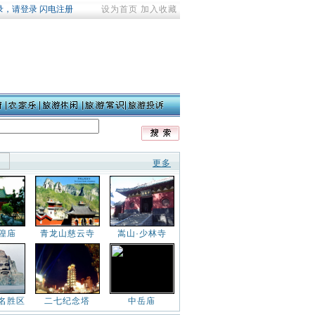
设为首页
加入收藏
更多
隍庙
青龙山慈云寺
嵩山·少林寺
名胜区
二七纪念塔
中岳庙