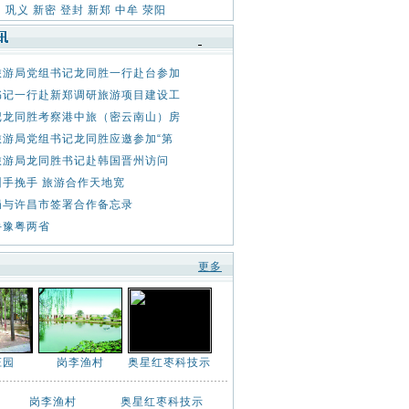
：
巩义
新密
登封
新郑
中牟
荥阳
旅游局党组书记龙同胜一行赴台参加
书记一行赴新郑调研旅游项目建设工
记龙同胜考察港中旅（密云南山）房
旅游局党组书记龙同胜应邀参加“第
旅游局龙同胜书记赴韩国晋州访问
州手挽手 旅游合作天地宽
局与许昌市签署合作备忘录
手豫粤两省
更多
庄园
岗李渔村
奥星红枣科技示
岗李渔村
奥星红枣科技示