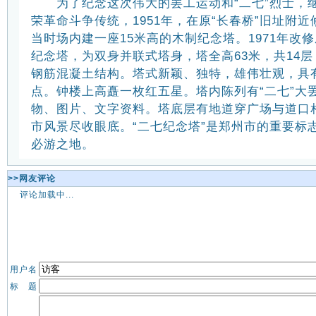
为了纪念这次伟大的罢工运动和“二七”烈士，继
荣革命斗争传统，1951年，在原“长春桥”旧址附近
当时场内建一座15米高的木制纪念塔。1971年改
纪念塔，为双身并联式塔身，塔全高63米，共14
钢筋混凝土结构。塔式新颖、独特，雄伟壮观，具
点。钟楼上高矗一枚红五星。塔内陈列有“二七”大
物、图片、文字资料。塔底层有地道穿广场与道口
市风景尽收眼底。“二七纪念塔”是郑州市的重要标
必游之地。
>>网友评论
评论加载中...
用户名
标 题