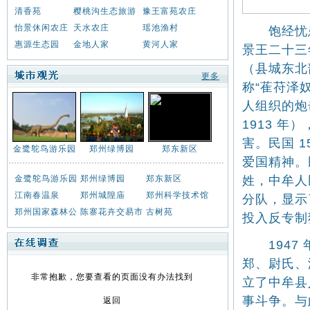
清香苑
樱桃沟生态旅游
豫王富苑农庄
怡景休闲农庄
天水农庄
瑶池渔村
饱经忧患
惠源生态园
金地人家
黄河人家
景王二十三
（县城东北
更多
称“萑苻泽
人组织的炮
1913 
害。民国 1
金鹭鸵鸟游乐园
郑州绿博园
郑东新区
爱国精神。民
金鹭鸵鸟游乐园
郑州绿博园
郑东新区
姓，中牟人
江南春温泉
郑州城隍庙
郑州科学技术馆
分队，显示
郑州国家森林公
陈寨花卉交易市
古树苑
投入反专制
1947 
郑、尉氏、
非常抱歉，您要查看的页面没有办法找到
立了中牟县
事斗争。与
返回