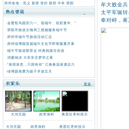
郑州各地：
巩义
新密
登封
新郑
中牟
荥阳
牟大败金兵
太平军辗转
奉对峙，蒋
·
金鹭鸵鸟园庆六一、迎端午、炫彩童年、“
·
荥阳市旅游文物局三措施服务端午节
·
郑州市端午节旅游活动汇总
·
郑州绿博园首届端午文化节即将隆重开幕
·
端午节旅游那里去 经典线路任你选
·
消夏纳凉 大宋东京梦华之夜
·
“泉情泉意，只因有你” 江南春温泉酒店六
·
绿博园免费为孩子开放五天
更多
大河庄园
岗李渔村
奥星红枣科技示
大河庄园
岗李渔村
奥星红枣科技示