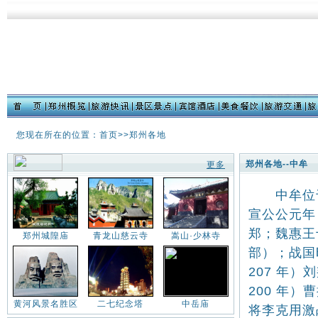
您现在所在的位置：首页>>郑州各地
郑州各地--中牟
更多
中牟位于
宣公公元年（
郑；魏惠王
郑州城隍庙
青龙山慈云寺
嵩山·少林寺
部）；战国
207 年
200 年
黄河风景名胜区
二七纪念塔
中岳庙
将李克用激